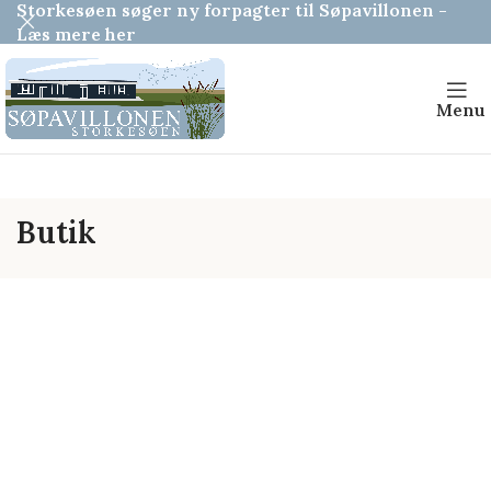
Storkesøen søger ny forpagter til Søpavillonen -
Læs mere her
Menu
Butik